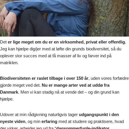
Det
er lige meget om du er en virksomhed, privat eller offentlig.
Jeg kan hjælpe dig/jer med at løfte din grunds biodiversitet, så du
oplever stor succes med at få masser af liv og farver ind på
matriklen.
Biodiversiteten er raslet tilbage i over 150 år
, uden vores forfædre
gjorde meget ved det.
Nu er mange arter ved at uddø fra
Danmark
. Men vi kan stadig nå at vende det – og din grund kan
hjælpe.
Udover at min rådgivning naturligvis tager
udgangspunkt i den
nyeste viden
, og min
erfaring
med at studere og praktisere, hvad
der virker, arbejder jeg ud fra “
dagsommerfugle-indikator