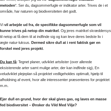
metoden
“. Ser du, dagsommerfugle er indikator arter. Trives de i et
område, har naturen og biodiversiteten det godt.
Vi
vil arbejde ud fra, de specifikke dagsommerfugle som vil
kunne trives på netop din matrikel
. Og jeres matrikel skræddersys
til netop at få dem til at indfinde sig og kan leve deres bedste liv i
ægte natur-luksus.
Dermed sikre du/I at i rent faktisk gør en
forskel med jeres projekt
.
Du kan få
: Tegnet planer, udviklet artslister (over allerede
eksisterende arter samt mulige arter, der kan indfinde sig), En
veludviklet plejeplan så projektet vedligeholdes optimalt, hjælp til
afholdning af event, hvor alle interessenter præsenteres for projektet
m.m.
Ejer du/I en grund, hvor der skal gives gas, og laves en masse
fed biodiversitet – Ønsker du Vild Med Vilje?