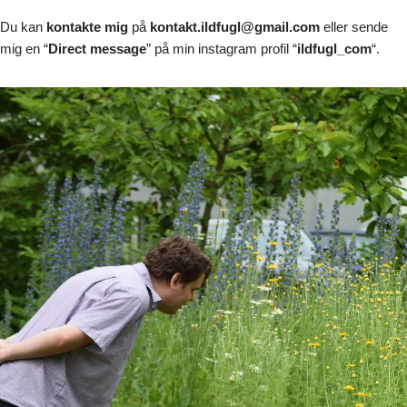
Du kan
kontakte mig
på
kontakt.ildfugl@gmail.com
eller sende
mig en “
Direct message
” på min instagram profil “
ildfugl_com
“.