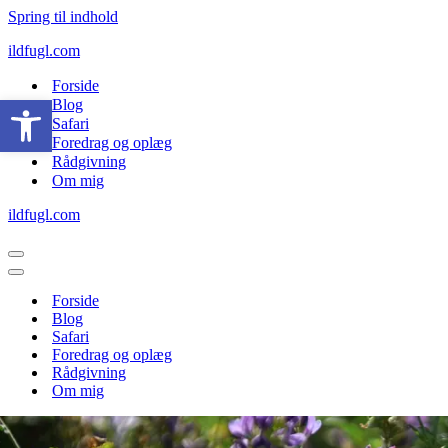
Spring til indhold
ildfugl.com
Forside
Open toolbar
Blog
Safari
Foredrag og oplæg
Rådgivning
Om mig
ildfugl.com
Navigation
menu
Navigation
menu
Forside
Blog
Safari
Foredrag og oplæg
Rådgivning
Om mig