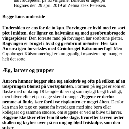
halvrudepletter på forvingerne. Billedet er taget på
Bognæs den 29 april 2019 af Zelina Elex Petersen.
Begge køns underside
Undersiden er ens for de to køn
.
Forvingen er hvid med en sort
plet i midten, der ligner en halvmåne og med grønbrunbrogede
vingespidser
. Den forreste rand på forvingen har sortbrune pletter.
Bagvingen er broget i hvid og grønbrunt mønster
.
Her kan
Aurora igen forveksles med Grønbroget Kålsommerfugl
. Men
Grønbroget Kålsommerfugl er kun grønlig i mønsteret og mangler
helt det sorte.
Æg, larver og pupper
Aurora hunner lægger sine æg enkeltvis og ofte på stilken af en
udsprungen blomst på værtsplanten
. Formen på ægget er som en
flaske med omkring 18 længderibber og som nylagt blegt hvidligt,
men bliver efter et par dage stærkt orange.
Æggene er derfor
nemme at finde, især fordi værtsplanten er meget åben
. Derfor
kan man let tage en pause fra hverdagen med sine børn eller
kollegaer og sammen studere, om æggene er ved at blive til larver.
Æggene klækker efter fem til seks dage, hvorefter larven æder
skallen og kryber over på en ung og blød frøskulpe, som den
spiser
.