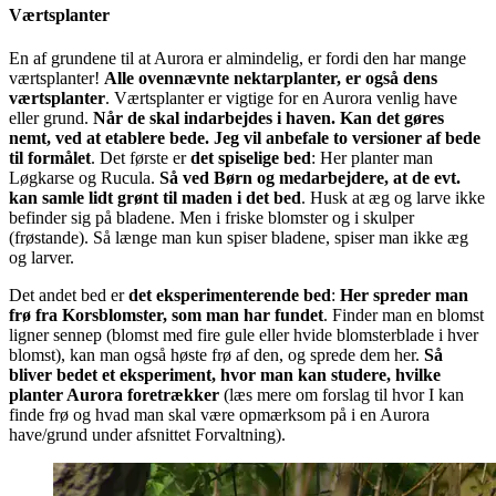
Værtsplanter
En af grundene til at Aurora er almindelig, er fordi den har mange
værtsplanter!
Alle ovennævnte nektarplanter, er også dens
værtsplanter
. Værtsplanter er vigtige for en Aurora venlig have
eller grund.
Når de skal indarbejdes i haven. Kan det gøres
nemt, ved at etablere bede. Jeg vil anbefale to versioner af bede
til formålet
. Det første er
det spiselige bed
: Her planter man
Løgkarse og Rucula.
Så ved Børn og medarbejdere, at de evt.
kan samle lidt grønt til maden i det bed
. Husk at æg og larve ikke
befinder sig på bladene. Men i friske blomster og i skulper
(frøstande). Så længe man kun spiser bladene, spiser man ikke æg
og larver.
Det andet bed er
det eksperimenterende bed
:
Her spreder man
frø fra Korsblomster, som man har fundet
. Finder man en blomst
ligner sennep (blomst med fire gule eller hvide blomsterblade i hver
blomst), kan man også høste frø af den, og sprede dem her.
Så
bliver bedet et eksperiment, hvor man kan studere, hvilke
planter Aurora foretrækker
(læs mere om forslag til hvor I kan
finde frø og hvad man skal være opmærksom på i en Aurora
have/grund under afsnittet Forvaltning).