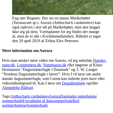
Eng nær Bognæs. Her ses en masse Mælkebøtter
(
Taraxacum sp.
). Aurora (
Anthocharis cardamines
) kan
også opleves i stor stil på Mælkebøtter, men den lægger
ikke æg på dem. Værtsplanter for æg findes der mange
af, men de er alle i Korsblomstfamilien. Billedet er taget
den 29 april 2019 af Zelina Elex Petersen.
Mere information om Aurora
Hvis man ønsker mere viden om Aurora, vil jeg anbefale
Danske-
natur.dk
,
Lepidoptera.dk
,
Naturbasen.dk
eller bøgerne af Klaus
Hermansen “Dagsommerfugle i Danmark” og T. W. Langer
“Nordens Dagsommerfugle i farver”. Hvis I vil læse om andre
danske dagsommerfugle, som I nemt kan indrette jeres have eller
virksomhedsgrund til. Kan I læse om
Dagpåfugleøje
og/eller
Almindelig Blåfugl
.
Tags:
Anthocharis cardamines
Aurora
Danmarks natur
danske
sommerfugle
Forvaltning af dagsommerfugle
Red
sommerfuglene
Sommerfugle