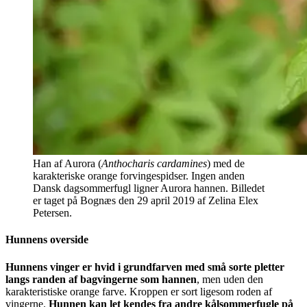
Han af Aurora (
Anthocharis cardamines
) med de
karakteriske orange forvingespidser. Ingen anden
Dansk dagsommerfugl ligner Aurora hannen. Billedet
er taget på Bognæs den 29 april 2019 af Zelina Elex
Petersen.
Hunnens overside
Hunnens vinger er hvid i grundfarven med små sorte pletter
langs randen af bagvingerne som hannen
, men uden den
karakteristiske orange farve. Kroppen er sort ligesom roden af
vingerne.
Hunnen kan let kendes fra andre kålsommerfugle på