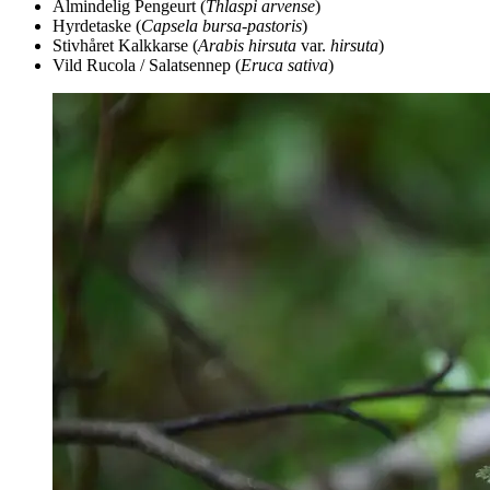
Almindelig Pengeurt (
Thlaspi arvense
)
Hyrdetaske (
Capsela bursa-pastoris
)
Stivhåret Kalkkarse (
Arabis hirsuta
var.
hirsuta
)
Vild Rucola / Salatsennep (
Eruca sativa
)