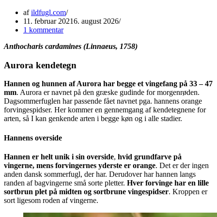
af
ildfugl.com
11. februar 2021
6. august 2026
1 kommentar
Anthocharis cardamines (Linnaeus, 1758)
Aurora kendetegn
Hannen og hunnen af Aurora har begge et vingefang på 33 – 47
mm
. Aurora er navnet på den græske gudinde for morgenrøden.
Dagsommerfuglen har passende fået navnet pga. hannens orange
forvingespidser. Her kommer en gennemgang af kendetegnene for
arten, så I kan genkende arten i begge køn og i alle stadier.
Hannens overside
Hannen er helt unik i sin overside
,
hvid grundfarve på
vingerne, mens forvingernes yderste er orange
. Det er der ingen
anden dansk sommerfugl, der har. Derudover har hannen langs
randen af bagvingerne små sorte pletter.
Hver forvinge har en lille
sortbrun plet på midten og sortbrune vingespidser
. Kroppen er
sort ligesom roden af vingerne.