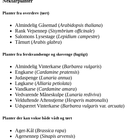
Nektarplanter
Planter fra overdrev (tørt)
Almindelig Gåsemad (
Arabidopsis thaliana
)
Rank Vejsennep (
Sisymbrium officinale
)
Salomons Lysestage (
Lepidium campestre
)
Tårnurt (
Arabis glabra
)
Planter fra ferskvandsenge og skovenge (fugtigt)
Almindelig Vinterkarse (
Barbarea vulgaris
)
Engkarse (
Cardamine pratensis
)
Judaspenge (
Lunaria annua
)
Løgkarse (
Alliaria petiolata
)
Vandkarse (
Cardamine amara
)
Vedvarende Måneskulpe (
Lunaria rediviva
)
Velduftende Aftenstjerne (
Hesperis matronalis
)
Udspærret Vinterkarse (
Barbarea vulgaris
var.
arcuata
)
Planter der kan vokse både vådt og tørt
Ager-Kål (
Brassica rapa
)
Agersennep (
Sinapis arvensis
)