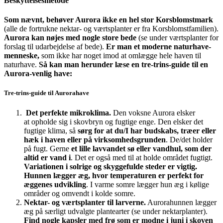
Beskyttelsesmetode
Som nævnt, behøver Aurora ikke en hel stor Korsblomstmark
(alle de fortrukne nektar- og værtsplanter er fra Korsblomstfamilien).
Aurora kan nøjes med nogle store bede
(se under værtsplanter for
forslag til udarbejdelse af bede).
Er man et moderne naturhave-
menneske,
som ikke har noget imod at omlægge hele haven til
naturhave.
Så kan man herunder læse en tre-trins-guide til en
Aurora-venlig have:
Tre-trins-guide til Aurorahave
Det perfekte mikroklima.
Den voksne Aurora elsker
at opholde sig i skovbryn og fugtige enge. Den elsker det
fugtige klima, så
sørg for at du/I har budskabs, træer eller
hæk i haven eller på virksomhedsgrunden
. De/det holder
på fugt. Gerne
et lille lavvandet sø eller vandhul, som der
altid er vand i
. Det er også med til at holde området fugtigt.
Variationen i solrige og skyggefulde steder er vigtig.
Hunnen lægger æg, hvor temperaturen er perfekt for
æggenes udvikling
. I varme somre lægger hun æg i kølige
områder og omvendt i kolde somre.
Nektar- og
værtsplanter til larverne.
Aurorahunnen lægger
æg på særligt udvalgte plantearter (se under nektarplanter).
Find nogle kapsler med frø som er modne i juni i skoven