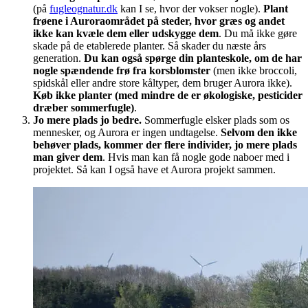
(på
fugleognatur.dk
kan I se, hvor der vokser nogle).
Plant
frøene i Auroraområdet på steder, hvor græs og andet
ikke kan kvæle dem eller udskygge dem
. Du må ikke gøre
skade på de etablerede planter. Så skader du næste års
generation.
Du kan også spørge din planteskole, om de har
nogle spændende frø fra korsblomster
(men ikke broccoli,
spidskål eller andre store kåltyper, dem bruger Aurora ikke).
Køb ikke planter (med mindre de er økologiske, pesticider
dræber sommerfugle)
.
Jo mere plads jo bedre.
Sommerfugle elsker plads som os
mennesker, og Aurora er ingen undtagelse.
Selvom den ikke
behøver plads, kommer der flere individer, jo mere plads
man giver dem
. Hvis man kan få nogle gode naboer med i
projektet. Så kan I også have et Aurora projekt sammen.