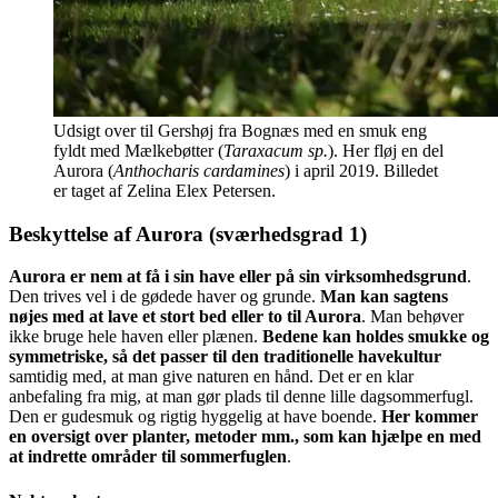
Udsigt over til Gershøj fra Bognæs med en smuk eng
fyldt med Mælkebøtter (
Taraxacum sp.
). Her fløj en del
Aurora (
Anthocharis cardamines
) i april 2019. Billedet
er taget af Zelina Elex Petersen.
Beskyttelse af Aurora (sværhedsgrad 1)
Aurora er nem at få i sin have eller på sin virksomhedsgrund
.
Den trives vel i de gødede haver og grunde.
Man kan sagtens
nøjes med at lave et stort bed eller to til Aurora
. Man behøver
ikke bruge hele haven eller plænen.
Bedene kan holdes smukke og
symmetriske, så det passer til den traditionelle havekultur
samtidig med, at man give naturen en hånd. Det er en klar
anbefaling fra mig, at man gør plads til denne lille dagsommerfugl.
Den er gudesmuk og rigtig hyggelig at have boende.
Her kommer
en oversigt over planter, metoder mm., som kan hjælpe en med
at indrette områder til sommerfuglen
.