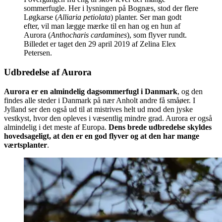
sommerfugle. Her i lysningen på Bognæs, stod der flere
Løgkarse (
Alliaria petiolata
) planter. Ser man godt
efter, vil man lægge mærke til en han og en hun af
Aurora (
Anthocharis cardamines
), som flyver rundt.
Billedet er taget den 29 april 2019 af Zelina Elex
Petersen.
Udbredelse af Aurora
Aurora er en almindelig dagsommerfugl i Danmark
, og den
findes alle steder i Danmark på nær Anholt andre få småøer. I
Jylland ser den også ud til at mistrives helt ud mod den jyske
vestkyst, hvor den opleves i væsentlig mindre grad. Aurora er også
almindelig i det meste af Europa.
Dens brede udbredelse skyldes
hovedsageligt, at den er en god flyver og at den har mange
værtsplanter
.