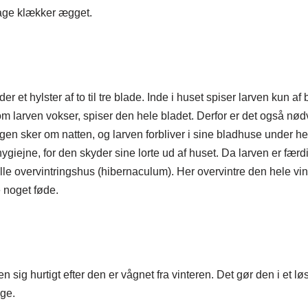
dage klækker ægget.
der et hylster af to til tre blade. Inde i huset spiser larven kun a
m larven vokser, spiser den hele bladet. Derfor er det også nødv
ingen sker om natten, og larven forbliver i sine bladhuse under h
ygiejne, for den skyder sine lorte ud af huset.
Da larven er færdi
lle overvintringshus (hibernaculum). Her overvintre den hele vin
e noget føde.
en sig hurtigt efter den er vågnet fra vinteren. Det gør den i et l
age.