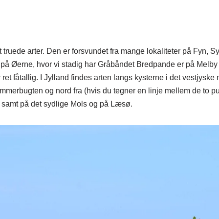
 truede arter. Den er forsvundet fra mange lokaliteter på Fyn, S
d på Øerne, hvor vi stadig har Gråbåndet Bredpande er på Melby
ret fåtallig. I Jylland findes arten langs kysterne i det vestjys
mmerbugten og nord fra (hvis du tegner en linje mellem de to pu
 samt på det sydlige Mols og på Læsø.