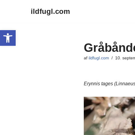
ildfugl.com
Spring
til
Open toolbar
indhold
Gråbånd
af
ildfugl.com
10. septe
Erynnis tages (Linnaeus