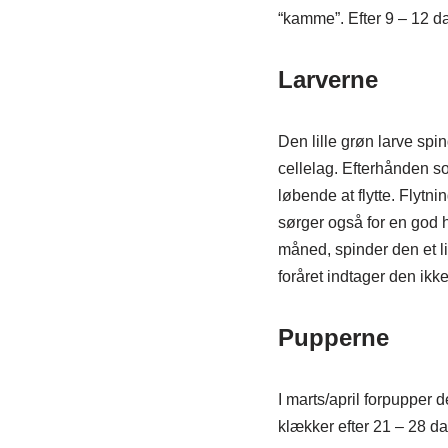
“kamme”. Efter 9 – 12 
Larverne
Den lille grøn larve spin
cellelag. Efterhånden so
løbende at flytte. Flytn
sørger også for en god h
måned, spinder den et li
foråret indtager den ikk
Pupperne
I marts/april forpupper d
klækker efter 21 – 28 d