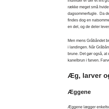
individer er der et fint
række meget små hvide p
dagsommerfugle.
Da de
findes dog en natsomme
en del, og de deler leve
Men mens Gråbåndet bre
i landingen. Når Gråbånd
brune. Det gør også, at d
kanelbrun i farven. Far
Æg, larver o
Æggene
Æggene lægger enkeltvi