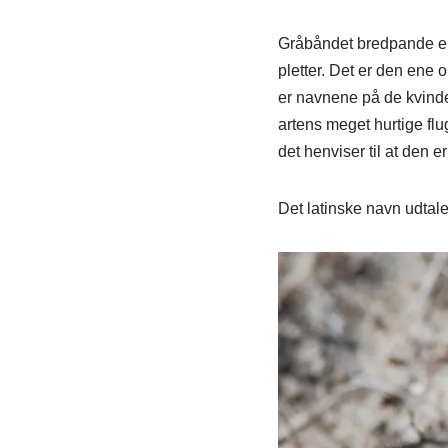
Gråbåndet bredpande er 
pletter. Det er den ene 
er navnene på de kvinde
artens meget hurtige flu
det henviser til at den er
Det latinske navn udtal