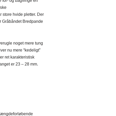
de for- og bagvinge en
nske
store hvide pletter.
Der
er Gråbåndet Bredpande
erugle noget mere tung
iver nu mere “kedeligt”
r ret karakteristisk
anget er 23 – 28 mm.
 længdeforløbende