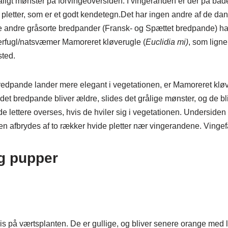
 gråligt mønster på forvingeoversiden. I vingeranden er der på bå
letter, som er et godt kendetegn.Det har ingen andre af de da
 andre gråsorte bredpander (Fransk- og Spættet bredpande) har 
rfugl/natsvæmer Mamoreret kløverugle (
Euclidia mi)
, som lign
sted.
dpande lander mere elegant i vegetationen, er Mamoreret kløv
et bredpande bliver ældre, slides det grålige mønster, og de bl
e lettere overses, hvis de hviler sig i vegetationen. Undersiden e
ven afbrydes af to rækker hvide pletter nær vingerandene.
Vingef
g pupper
s på værtsplanten. De er gullige, og bliver senere orange med