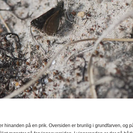
 hinanden på en prik. Oversiden er brunlig i grundfarven, og p