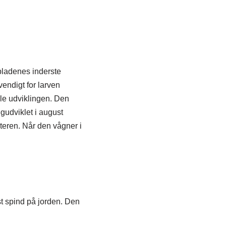
f bladenes inderste
endigt for larven
ele udviklingen. Den
gudviklet i august
teren. Når den vågner i
øst spind på jorden. Den