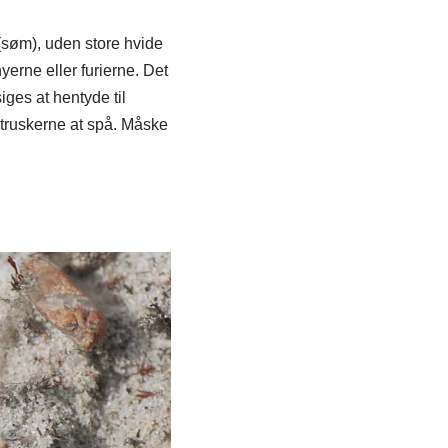
(søm), uden store hvide
yerne eller furierne. Det
ges at hentyde til
etruskerne at spå. Måske