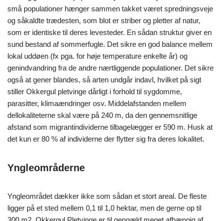
små populationer hænger sammen takket været spredningsveje
og såkaldte trædesten, som blot er striber og pletter af natur,
som er identiske til deres levesteder. En sådan struktur giver en
sund bestand af sommerfugle. Det sikre en god balance mellem
lokal uddøen (fx pga. for høje temperature enkelte år) og
genindvandring fra de andre nærtliggende populationer. Det sikre
også at gener blandes, så arten undgår indavl, hvilket på sigt
stiller Okkergul pletvinge dårligt i forhold til sygdomme,
parasitter, klimaændringer osv. Middelafstanden mellem
dellokaliteterne skal være på 240 m, da den gennemsnitlige
afstand som migrantindividerne tilbagelægger er 590 m. Husk at
det kun er 80 % af individerne der flytter sig fra deres lokalitet.
Yngleområderne
Yngleområdet dækker ikke som sådan et stort areal. De fleste
ligger på et sted mellem 0,1 til 1,0 hektar, men de gerne op til
300 m2. Okkergul Pletvinge er til gengæld meget afhængig af,