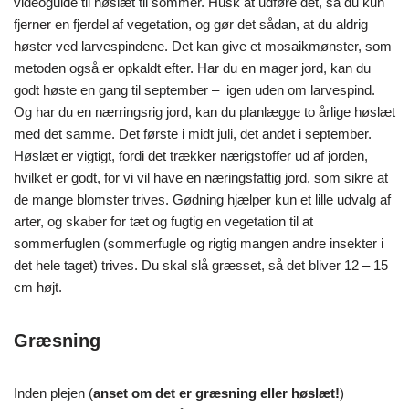
videoguide til høslæt til sommer. Husk at udføre det, så du kun
fjerner en fjerdel af vegetation, og gør det sådan, at du aldrig
høster ved larvespindene. Det kan give et mosaikmønster, som
metoden også er opkaldt efter. Har du en mager jord, kan du
godt høste en gang til september – igen uden om larvespind.
Og har du en nærringsrig jord, kan du planlægge to årlige høslæt
med det samme. Det første i midt juli, det andet i september.
Høslæt er vigtigt, fordi det trækker nærigstoffer ud af jorden,
hvilket er godt, for vi vil have en næringsfattig jord, som sikre at
de mange blomster trives. Gødning hjælper kun et lille udvalg af
arter, og skaber for tæt og fugtig en vegetation til at
sommerfuglen (sommerfugle og rigtig mangen andre insekter i
det hele taget) trives. Du skal slå græsset, så det bliver 12 – 15
cm højt.
Græsning
Inden plejen (
anset om det er græsning eller høslæt!
)