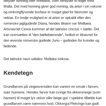
betyder honning eller melitaios, som hentyder til noget med
Malta. Det med honning giver god mening, da arten i sin voksne
og omkringflyvende livsfase er meget glad for blomster og
nektar. En tredje mulighed er at arten er opkaldt efter den
romerske jagtgudinde Diana, hendes tilnavn var Melitaea.
Artsnavnet Cinxia kommer af det latinske cinctus = bælte. Det
kan oversættes til “den bæltebærende”, hvilket er tilnavnet for
den øverste romerske gudinde Juno – gudinden for kvinder og
fødende.
Det latinske navn udtales: Melitæa sinksia.
Kendetegn
Grundfarven på vingeoversiden kan variere en smule i farven,
især hunnens. Hendes farver kan svinge fra okkerorange (som
hannen) til meget lys okker eller beige-gul. I sjældne tilfælde kan
grundfarven være nærmest hvid.
Okkergul Pletvinge kan godt