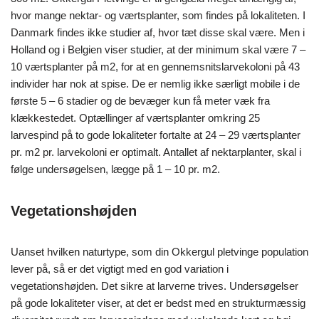
hvor mange nektar- og værtsplanter, som findes på lokaliteten. I
Danmark findes ikke studier af, hvor tæt disse skal være. Men i
Holland og i Belgien viser studier, at der minimum skal være 7 –
10 værtsplanter på m2, for at en gennemsnitslarvekoloni på 43
individer har nok at spise. De er nemlig ikke særligt mobile i de
første 5 – 6 stadier og de bevæger kun få meter væk fra
klækkestedet. Optællinger af værtsplanter omkring 25
larvespind på to gode lokaliteter fortalte at 24 – 29 værtsplanter
pr. m2 pr. larvekoloni er optimalt. Antallet af nektarplanter, skal i
følge undersøgelsen, lægge på 1 – 10 pr. m2.
Vegetationshøjden
Uanset hvilken naturtype, som din Okkergul pletvinge population
lever på, så er det vigtigt med en god variation i
vegetationshøjden. Det sikre at larverne trives. Undersøgelser
på gode lokaliteter viser, at det er bedst med en strukturmæssig