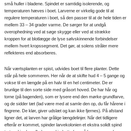
små huller i bladene. Spindet er samtidig isolerende, og
temperaturen hæves i boet. Larverne er virkelig gode til at
regulere temperaturen i boet, så den passer til at de hele tiden er
mellem 33 – 34 grader varme. De sørger for at undgå
overophedning ved at søge skygge eller ved at strække
kroppen for at blotlægge de lyse sølvskinnende forbindelser
mellem hvert kropssegment. Det gør, at solens stråler mere
reflekteres end absorberes.
Når værtsplanten er spist, udvides boet til flere planter. Dette
står på hele sommeren. Her når de at skifte hud 4 – 5 gange og
vokse til en længde på en halv til en hel centimeter. De er
brunlige til den sorte side med gråsort hoved. De har hår og
torne (på bagenden), som er lysere end den mørke grundfarve,
og de sidder tæt (lad være med at samle den op, du får hårene i
fingrene. De klør, giver udslæt og kan ikke fjernes). På afstand
ligner det, at larven har grålige længdelinjer. Når det tidligere
efterår er kommet, spinder larvekolonien et ekstra solidt spind