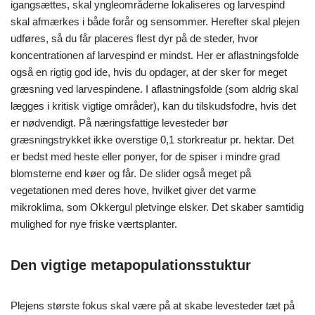
igangsættes, skal yngleområderne lokaliseres og larvespind
skal afmærkes i både forår og sensommer. Herefter skal plejen
udføres, så du får placeres flest dyr på de steder, hvor
koncentrationen af larvespind er mindst. Her er aflastningsfolde
også en rigtig god ide, hvis du opdager, at der sker for meget
græsning ved larvespindene. I aflastningsfolde (som aldrig skal
lægges i kritisk vigtige områder), kan du tilskudsfodre, hvis det
er nødvendigt. På næringsfattige levesteder bør
græsningstrykket ikke overstige 0,1 storkreatur pr. hektar.
Det
er bedst med heste eller ponyer, for de spiser i mindre grad
blomsterne end køer og får. De slider også meget på
vegetationen med deres hove, hvilket giver det varme
mikroklima, som Okkergul pletvinge elsker. Det skaber samtidig
mulighed for nye friske værtsplanter.
Den vigtige metapopulationsstuktur
Plejens største fokus skal være på at skabe levesteder tæt på