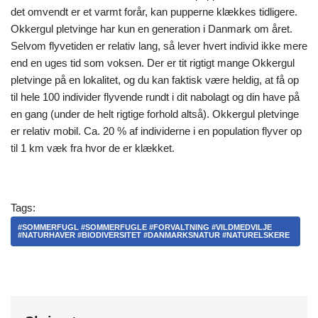
det omvendt er et varmt forår, kan pupperne klækkes tidligere.
Okkergul pletvinge har kun en generation i Danmark om året.
Selvom flyvetiden er relativ lang, så lever hvert individ ikke mere
end en uges tid som voksen. Der er tit rigtigt mange Okkergul
pletvinge på en lokalitet, og du kan faktisk være heldig, at få op
til hele 100 individer flyvende rundt i dit nabolagt og din have på
en gang (under de helt rigtige forhold altså). Okkergul pletvinge
er relativ mobil. Ca. 20 % af individerne i en population flyver op
til 1 km væk fra hvor de er klækket.
Tags:
#SOMMERFUGL #SOMMERFUGLE #FORVALTNING #VILDMEDVILJE
#NATURHAVER #BIODIVERSITET #DANMARKSNATUR #NATURELSKERE