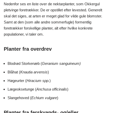
Nedenfor ses en liste over de nektarplanter, som Okkergul
pletvinge foretrækker. De er opstillet efter levested. Generelt
skal det siges, at arten er meget glad for vilde gule blomster.
Samt at den (som alle andre sommerfugle) formentlig
foretrækker forskellige planter, alt efter hvilke konkrete
populationer, vi taler om.
Planter fra overdrev
Blodrød Storkenæb (
Geranium sanguineum)
Blåhat (
Knautia arvensis
)
Høgeurter (
Hiracium spp.
)
Lægeoksetunge (
Anchusa officinalis
)
Slangehoved (
Echium vulgare
)
Planter fra ferskvands- og/eller