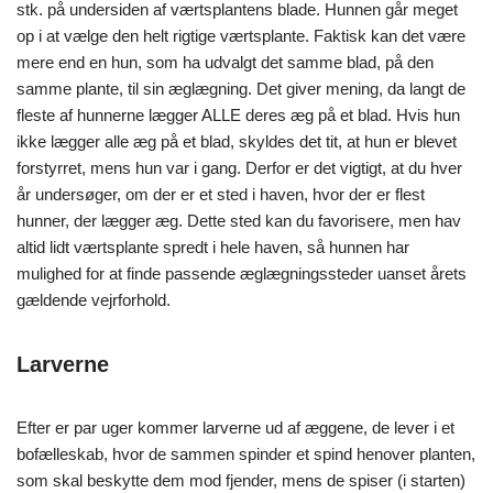
stk. på undersiden af værtsplantens blade. Hunnen går meget
op i at vælge den helt rigtige værtsplante. Faktisk kan det være
mere end en hun, som ha udvalgt det samme blad, på den
samme plante, til sin æglægning. Det giver mening, da langt de
fleste af hunnerne lægger ALLE deres æg på et blad. Hvis hun
ikke lægger alle æg på et blad, skyldes det tit, at hun er blevet
forstyrret, mens hun var i gang. Derfor er det vigtigt, at du hver
år undersøger, om der er et sted i haven, hvor der er flest
hunner, der lægger æg. Dette sted kan du favorisere, men hav
altid lidt værtsplante spredt i hele haven, så hunnen har
mulighed for at finde passende æglægningssteder uanset årets
gældende vejrforhold.
Larverne
Efter er par uger kommer larverne ud af æggene, de lever i et
bofælleskab, hvor de sammen spinder et spind henover planten,
som skal beskytte dem mod fjender, mens de spiser (i starten)