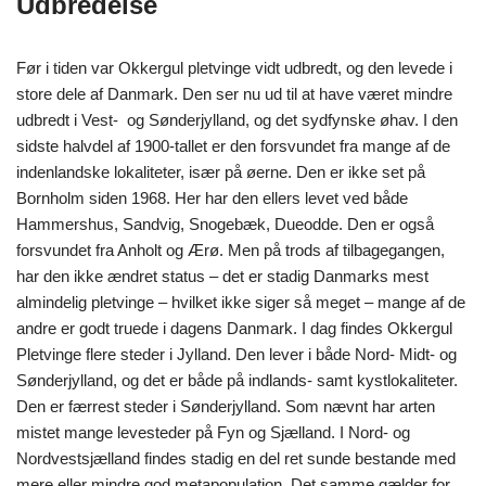
Udbredelse
Før i tiden var Okkergul pletvinge vidt udbredt, og den levede i
store dele af Danmark. Den ser nu ud til at have været mindre
udbredt i Vest- og Sønderjylland, og det sydfynske øhav. I den
sidste halvdel af 1900-tallet er den forsvundet fra mange af de
indenlandske lokaliteter, især på øerne. Den er ikke set på
Bornholm siden 1968. Her har den ellers levet ved både
Hammershus, Sandvig, Snogebæk, Dueodde. Den er også
forsvundet fra Anholt og Ærø. Men på trods af tilbagegangen,
har den ikke ændret status – det er stadig Danmarks mest
almindelig pletvinge – hvilket ikke siger så meget – mange af de
andre er godt truede i dagens Danmark. I dag findes Okkergul
Pletvinge flere steder i Jylland. Den lever i både Nord- Midt- og
Sønderjylland, og det er både på indlands- samt kystlokaliteter.
Den er færrest steder i Sønderjylland. Som nævnt har arten
mistet mange levesteder på Fyn og Sjælland. I Nord- og
Nordvestsjælland findes stadig en del ret sunde bestande med
mere eller mindre god metapopulation. Det samme gælder for