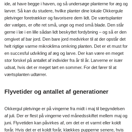
ide, at have begge i haven, og så undersøge planterne for æg og
larver. Så kan du studere, hvilke planter dine lokale Okkergule
pletvinger foretrækker og favorisere dem lidt. De værtsplanter
der vælges, er ofte ret små, unge og med små blade. Den står
gerne i læ i en lille sådan lidt beskyttet fordybning – og så er den
omgivet af bar jord. Den bare jord medvirker til at der opstår det
helt rigtige varme mikroklima omkring planten. Det er et must for
en succesful udvikling af æg og larve. Der kan være en meget
stor forskel på antallet af individer fra år til år. Larverne er især
udsat, hvis det er meget tørt en sommer. For det fører til at
værtsplanten udtørrer.
Flyvetider og antallet af generationer
Okkergul pletvinge er på vingerne fra midt i maj til begyndelsen
af juli. Der er flest på vingerne ved månedsskiftet mellem maj og
juni. Flyvetiden kan påvirkes af, om det er et varmt eller koldt
forår. Hvis det er et koldt forår, klækkes pupperne senere, hvis