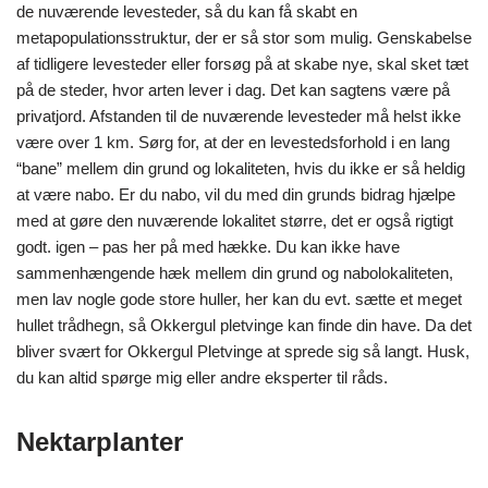
de nuværende levesteder, så du kan få skabt en
metapopulationsstruktur, der er så stor som mulig. Genskabelse
af tidligere levesteder eller forsøg på at skabe nye, skal sket tæt
på de steder, hvor arten lever i dag. Det kan sagtens være på
privatjord. Afstanden til de nuværende levesteder må helst ikke
være over 1 km. Sørg for, at der en levestedsforhold i en lang
“bane” mellem din grund og lokaliteten, hvis du ikke er så heldig
at være nabo. Er du nabo, vil du med din grunds bidrag hjælpe
med at gøre den nuværende lokalitet større, det er også rigtigt
godt. igen – pas her på med hække. Du kan ikke have
sammenhængende hæk mellem din grund og nabolokaliteten,
men lav nogle gode store huller, her kan du evt. sætte et meget
hullet trådhegn, så Okkergul pletvinge kan finde din have. Da det
bliver svært for Okkergul Pletvinge at sprede sig så langt. Husk,
du kan altid spørge mig eller andre eksperter til råds.
Nektarplanter