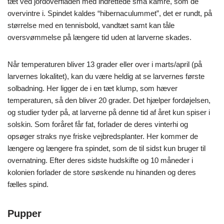
tæt ved jordoverfladen med indrettede små kamre, som de
overvintre i. Spindet kaldes “hibernaculummet”, det er rundt, på
størrelse med en tennisbold, vandtæt samt kan tåle
oversvømmelse på længere tid uden at larverne skades.
Når temperaturen bliver 13 grader eller over i marts/april (på
larvernes lokalitet), kan du være heldig at se larvernes første
solbadning. Her ligger de i en tæt klump, som hæver
temperaturen, så den bliver 20 grader. Det hjælper fordøjelsen,
og studier tyder på, at larverne på denne tid af året kun spiser i
solskin. Som foråret får fat, forlader de deres vinterhi og
opsøger straks nye friske vejbredsplanter. Her kommer de
længere og længere fra spindet, som de til sidst kun bruger til
overnatning. Efter deres sidste hudskifte og 10 måneder i
kolonien forlader de store søskende nu hinanden og deres
fælles spind.
Pupper