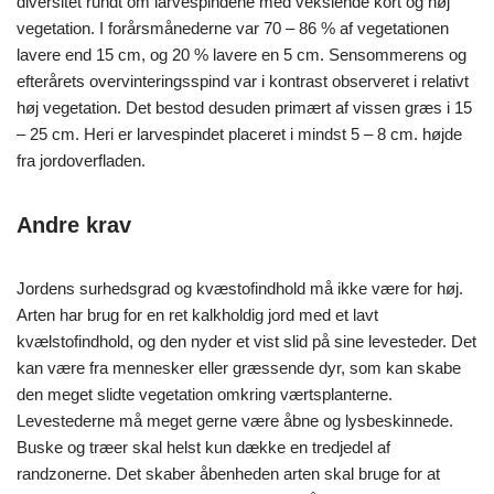
diversitet rundt om larvespindene med vekslende kort og høj
vegetation. I forårsmånederne var 70 – 86 % af vegetationen
lavere end 15 cm, og 20 % lavere en 5 cm. Sensommerens og
efterårets overvinteringsspind var i kontrast observeret i relativt
høj vegetation. Det bestod desuden primært af vissen græs i 15
– 25 cm. Heri er larvespindet placeret i mindst 5 – 8 cm. højde
fra jordoverfladen.
Andre krav
Jordens surhedsgrad og kvæstofindhold må ikke være for høj.
Arten har brug for en ret kalkholdig jord med et lavt
kvælstofindhold, og den nyder et vist slid på sine levesteder. Det
kan være fra mennesker eller græssende dyr, som kan skabe
den meget slidte vegetation omkring værtsplanterne.
Levestederne må meget gerne være åbne og lysbeskinnede.
Buske og træer skal helst kun dække en tredjedel af
randzonerne. Det skaber åbenheden arten skal bruge for at