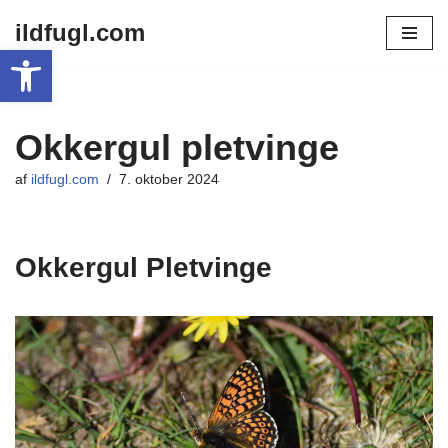
ildfugl.com
Open toolbar
Spring
til
indhold
Okkergul pletvinge
af
ildfugl.com
7. oktober 2024
Okkergul Pletvinge