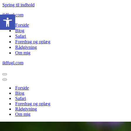
Spring til indhold
Open toolbar
ildfugl.com
Forside
Blog
Safari
Foredrag og oplæg
Rådgivning
Om mig
ildfugl.com
Navigation
menu
Navigation
menu
Forside
Blog
Safari
Foredrag og oplæg
Rådgivning
Om mig