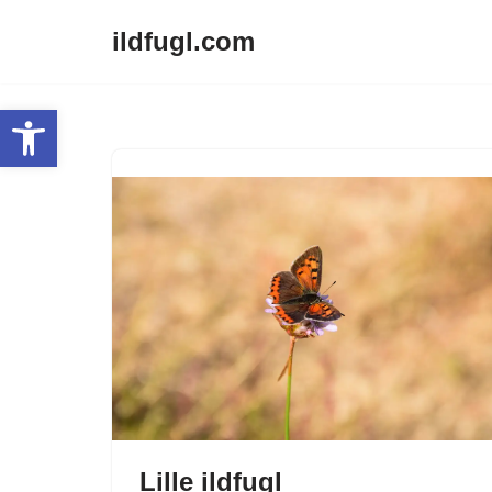
ildfugl.com
Spring
til
Open toolbar
indhold
Lille ildfugl