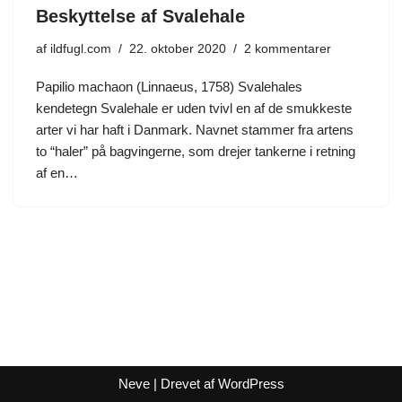
Beskyttelse af Svalehale
af
ildfugl.com
22. oktober 2020
2 kommentarer
Papilio machaon (Linnaeus, 1758) Svalehales
kendetegn Svalehale er uden tvivl en af de smukkeste
arter vi har haft i Danmark. Navnet stammer fra artens
to “haler” på bagvingerne, som drejer tankerne i retning
af en…
Neve
| Drevet af
WordPress