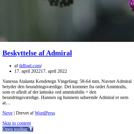
Beskyttelse af Admiral
af
ildfugl.com
17. april 2022
17. april 2022
Vanessa Atalanta Kendetegn Vingefang: 58-64 mm. Navnet Admiral
betyder den beundringsværdige. Det kommer fra ordet Ammiralis,
som er afledt af det latinske ord ammirabilis = den
beundringsværdige. Hannen og hunnens udseende Admiral er nem
at…
Neve
| Drevet af
WordPress
Skip to content
Open toolbar