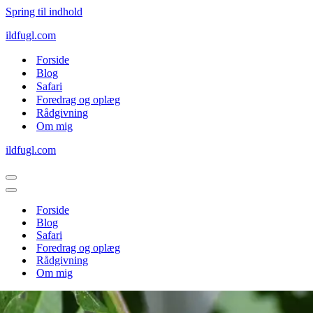
Spring til indhold
ildfugl.com
Forside
Blog
Safari
Foredrag og oplæg
Rådgivning
Om mig
ildfugl.com
Navigation
menu
Navigation
menu
Forside
Blog
Safari
Foredrag og oplæg
Rådgivning
Om mig