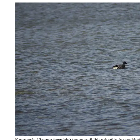
Knortegås (
Branta bernicla
) trænger til lidt privatliv før træk