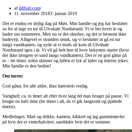
af
ildfugl.com
11. november 2018
3. januar 2019
Det er endnu en dejlig dag på Møn. Min familie og jeg har besluttet
os for at tage en tur til Ulvshale Nordstrand. Vi er her hvert år og
bader om sommeren. Men nu er det oktober, og det er bestemt ikke
badevejr. Alligevel er stranden smuk, og vi beslutter at gå en tur
langs vandkanten, og nyde at vi trods alt kom til Ulvshale
Nordstrand igen i år. Vi vil gå helt hen til hvor lækysten starter (hvor
der ikke længere er sand langs vandkanten). Det er en god gåtur på
to – tre timer, solen skinner og luften er tyk af latter og interne jokes.
Min familie er den bedste!
Om turen:
God gåtur, for alle aldre, ikke kørestols venlig.
Varighed: ca. to timer alt efter hvor lang tid man bruger på pause. Vi
brugte en halv time (tre timer i alt, da vi gik langsomt og pjattede
imens).
Medbringes: Mad og drikke, kamera, kikkert og tag gummistøvler
på hvis det er vinterhalvåret, sanddaler hvis det er sommer.