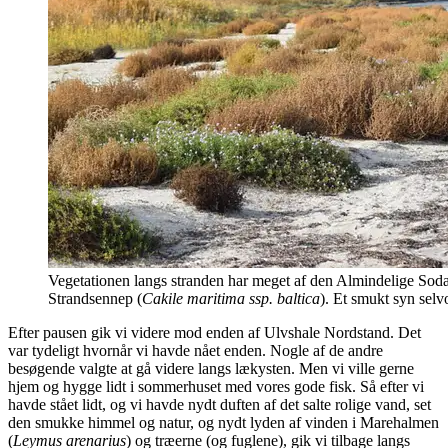
Vegetationen langs stranden har meget af den Almindelige Soda
Strandsennep (
Cakile maritima ssp. baltica
). Et smukt syn selv
Efter pausen gik vi videre mod enden af Ulvshale Nordstand. Det
var tydeligt hvornår vi havde nået enden. Nogle af de andre
besøgende valgte at gå videre langs lækysten. Men vi ville gerne
hjem og hygge lidt i sommerhuset med vores gode fisk. Så efter vi
havde stået lidt, og vi havde nydt duften af det salte rolige vand, set
den smukke himmel og natur, og nydt lyden af vinden i Marehalmen
(
Leymus arenarius
) og træerne (og fuglene), gik vi tilbage langs