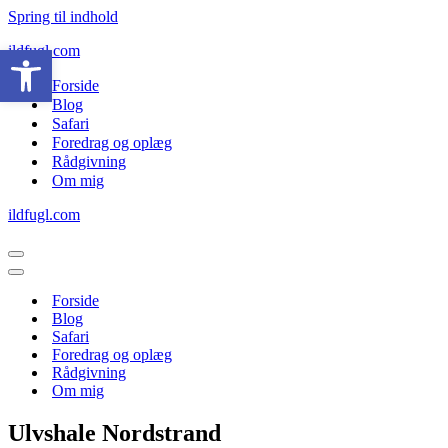
Spring til indhold
Open toolbar
ildfugl.com
Forside
Blog
Safari
Foredrag og oplæg
Rådgivning
Om mig
ildfugl.com
Navigation
menu
Navigation
menu
Forside
Blog
Safari
Foredrag og oplæg
Rådgivning
Om mig
Ulvshale Nordstrand