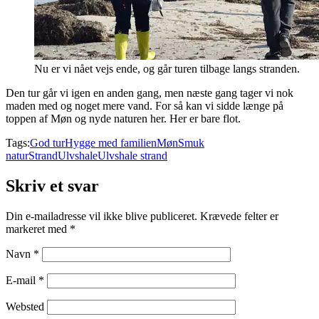
Nu er vi nået vejs ende, og går turen tilbage langs stranden.
Den tur går vi igen en anden gang, men næste gang tager vi nok
maden med og noget mere vand. For så kan vi sidde længe på
toppen af Møn og nyde naturen her. Her er bare flot.
Tags:
God tur
Hygge med familien
Møn
Smuk
natur
Strand
Ulvshale
Ulvshale strand
Skriv et svar
Din e-mailadresse vil ikke blive publiceret.
Krævede felter er
markeret med
*
Navn
*
E-mail
*
Websted