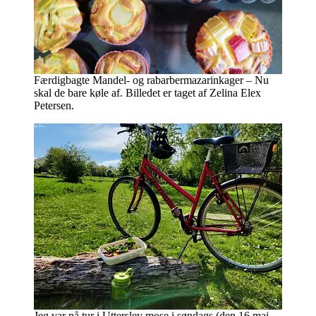
Færdigbagte Mandel- og rabarbermazarinkager – Nu
skal de bare køle af. Billedet er taget af Zelina Elex
Petersen.
Jeg var på tur i Utterslev mose i søndags (den 16 maj