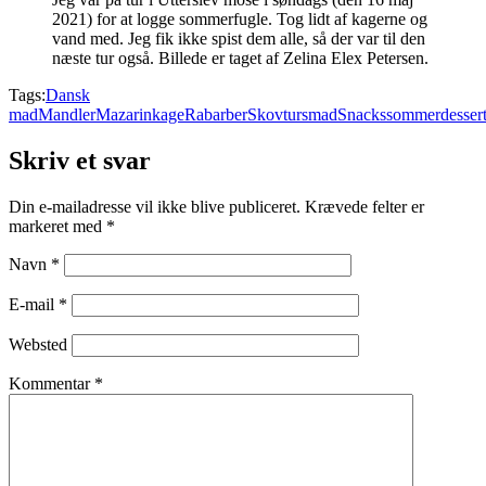
2021) for at logge sommerfugle. Tog lidt af kagerne og
vand med. Jeg fik ikke spist dem alle, så der var til den
næste tur også. Billede er taget af Zelina Elex Petersen.
Tags:
Dansk
mad
Mandler
Mazarinkage
Rabarber
Skovtursmad
Snacks
sommerdesser
Skriv et svar
Din e-mailadresse vil ikke blive publiceret.
Krævede felter er
markeret med
*
Navn
*
E-mail
*
Websted
Kommentar
*