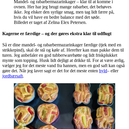
Mandel- og rabarbermazarinkager – klar til at komme i
ovnen. Her har jeg brugt mange rabarber, det behøves
ikke. Jeg elsker den syrlige smag, men tag lidt færre på,
hvis du vil have en bedre balance med det søde.
Billedet er taget af Zelina Elex Petersen.
Kagerne er færdige – og der gøres ekstra klar til udflugt
Så er dine mandel- og rabarbermazarinkager færdige (tjek med en
strikkepind), skal de stå og køle af. Herefter kan man pakke dem til
turen. Jeg anbefaler en god tubberwarebøtte og lidt friskplukket
mynte som topping. Husk lidt dejligt at drikke til. For at være ærlig,
vælger jeg for det meste vand fra hannen, men en god saft kan også
gøre det. Når jeg laver sagt er det for det meste enten
hyld
– eller
jordbærsaft
.