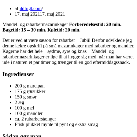
af
ildfugl.com
17. maj 2021
17. maj 2021
Mandel- og rabarbermazarinkager
Forberedelsestid: 20 min.
Bagetid: 15 – 30 min. Køletid: 20 min.
Det er ved at være sæson for rabarber – Jubii! Derfor udviklede jeg
denne lækre opskrift på små mazarinkager med rabarber og mandler.
Kagerne har det hele – sødme, syre og knas – Mandel- og
rabarbermazarinkager er lige til at hygge sig med, når man har været
ude i naturen et par timer og trænger til en god eftermiddagssnack.
Ingredienser
200 g marcipan
175 g rørsukker
150 g smør
2 æg
100 g mel
100 g mandler
ca. 2 rabarberstænger
Frisk plukket mynte til pynt og ekstra smag
Sådan gør man