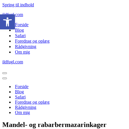
Spring til indhold
Open toolbar
ildfugl.com
Forside
Blog
Safari
Foredrag og oplæg
Rådgivning
Om mig
ildfugl.com
Navigation
menu
Navigation
menu
Forside
Blog
Safari
Foredrag og oplæg
Rådgivning
Om mig
Mandel- og rabarbermazarinkager