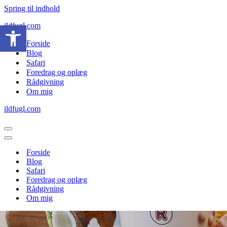
Spring til indhold
Open toolbar
ildfugl.com
Forside
Blog
Safari
Foredrag og oplæg
Rådgivning
Om mig
ildfugl.com
Navigation
menu
Navigation
menu
Forside
Blog
Safari
Foredrag og oplæg
Rådgivning
Om mig