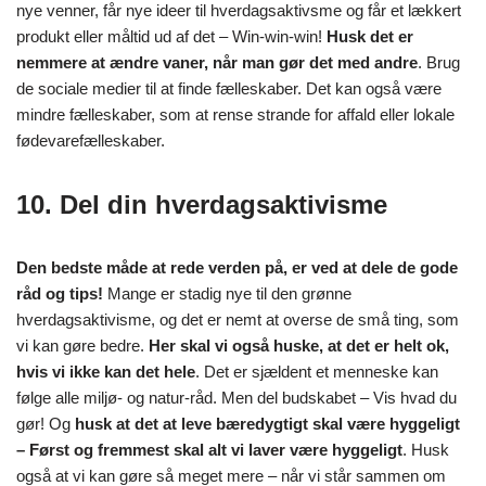
nye venner, får nye ideer til hverdagsaktivsme og får et lækkert
produkt eller måltid ud af det – Win-win-win!
Husk det er
nemmere at ændre vaner, når man gør det med andre
. Brug
de sociale medier til at finde fælleskaber. Det kan også være
mindre fælleskaber, som at rense strande for affald eller lokale
fødevarefælleskaber.
10. Del din hverdagsaktivisme
Den bedste måde at rede verden på, er ved at dele de gode
råd og tips!
Mange er stadig nye til den grønne
hverdagsaktivisme, og det er nemt at overse de små ting, som
vi kan gøre bedre.
Her skal vi også huske, at det er helt ok,
hvis vi ikke kan det hele
. Det er sjældent et menneske kan
følge alle miljø- og natur-råd. Men del budskabet – Vis hvad du
gør! Og
husk at det at leve bæredygtigt skal være hyggeligt
– Først og fremmest skal alt vi laver være hyggeligt
. Husk
også at vi kan gøre så meget mere – når vi står sammen om