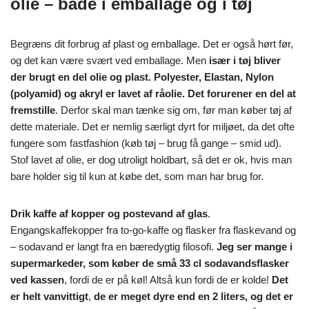
olie – både i emballage og i tøj
Begræns dit forbrug af plast og emballage. Det er også hørt før,
og det kan være svært ved emballage. Men
især i tøj bliver
der brugt en del olie og plast. Polyester, Elastan, Nylon
(polyamid) og akryl er lavet af råolie. Det forurener en del at
fremstille
. Derfor skal man tænke sig om, før man køber tøj af
dette materiale. Det er nemlig særligt dyrt for miljøet, da det ofte
fungere som fastfashion (køb tøj – brug få gange – smid ud).
Stof lavet af olie, er dog utroligt holdbart, så det er ok, hvis man
bare holder sig til kun at købe det, som man har brug for.
Drik kaffe af kopper og postevand af glas
.
Engangskaffekopper fra to-go-kaffe og flasker fra flaskevand og
– sodavand er langt fra en bæredygtig filosofi.
Jeg ser mange i
supermarkeder, som køber de små 33 cl sodavandsflasker
ved kassen
, fordi de er på køl! Altså kun fordi de er kolde!
Det
er helt vanvittigt
,
de er meget dyre end en 2 liters, og det er