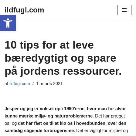
ildfugl.com
Open toolbar
Spring
til
indhold
10 tips for at leve
bæredygtigt og spare
på jordens ressourcer.
af
ildfugl.com
1. marts 2021
Jesper og jeg er vokset op i 1990’erne, hvor man for alvor
kunne mærke miljø- og naturproblemerne
. Det har præget
os, og
det har fået os til at klø os i hovedbunden, over den
samtidig stigende forbrugerisme
. Det er vigtigt for miljøet og