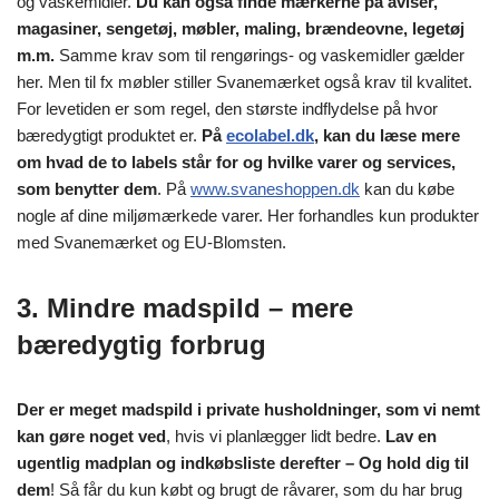
og vaskemidler.
Du kan også finde mærkerne på aviser,
magasiner, sengetøj, møbler, maling, brændeovne, legetøj
m.m.
Samme krav som til rengørings- og vaskemidler gælder
her. Men til fx møbler stiller Svanemærket også krav til kvalitet.
For levetiden er som regel, den største indflydelse på hvor
bæredygtigt produktet er.
På
ecolabel.dk
, kan du læse mere
om hvad de to labels står for og hvilke varer og services,
som benytter dem
. På
www.svaneshoppen.dk
kan du købe
nogle af dine miljømærkede varer. Her forhandles kun produkter
med Svanemærket og EU-Blomsten.
3. Mindre madspild – mere
bæredygtig forbrug
Der er meget madspild i private husholdninger, som vi nemt
kan gøre noget ved
, hvis vi planlægger lidt bedre.
Lav en
ugentlig madplan og indkøbsliste derefter – Og hold dig til
dem
! Så får du kun købt og brugt de råvarer, som du har brug