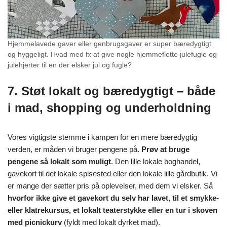
Hjemmelavede gaver eller genbrugsgaver er super bæredygtigt
og hyggeligt. Hvad med fx at give nogle hjemmeflette julefugle og
julehjerter til en der elsker jul og fugle?
7. Støt lokalt og bæredygtigt – både
i mad, shopping og underholdning
Vores vigtigste stemme i kampen for en mere bæredygtig
verden, er måden vi bruger pengene på.
Prøv at bruge
pengene så lokalt som muligt
. Den lille lokale boghandel,
gavekort til det lokale spisested eller den lokale lille gårdbutik. Vi
er mange der sætter pris på oplevelser, med dem vi elsker. Så
hvorfor ikke give et gavekort du selv har lavet, til et smykke-
eller klatrekursus, et lokalt teaterstykke eller en tur i skoven
med picnickurv
(fyldt med lokalt dyrket mad).