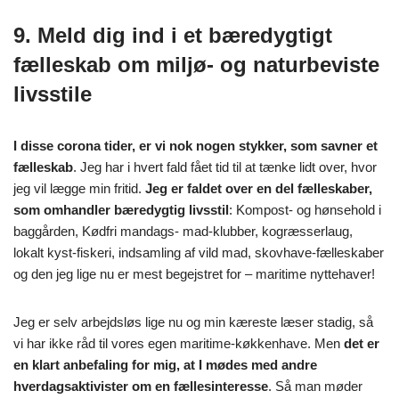
9. Meld dig ind i et bæredygtigt
fælleskab om miljø- og naturbeviste
livsstile
I disse corona tider, er vi nok nogen stykker, som savner et
fælleskab
. Jeg har i hvert fald fået tid til at tænke lidt over, hvor
jeg vil lægge min fritid.
Jeg er faldet over en del fælleskaber,
som omhandler bæredygtig livsstil
: Kompost- og hønsehold i
baggården, Kødfri mandags- mad-klubber, kogræsserlaug,
lokalt kyst-fiskeri, indsamling af vild mad, skovhave-fælleskaber
og den jeg lige nu er mest begejstret for – maritime nyttehaver!
Jeg er selv arbejdsløs lige nu og min kæreste læser stadig, så
vi har ikke råd til vores egen maritime-køkkenhave. Men
det er
en klart anbefaling for mig, at I mødes med andre
hverdagsaktivister om en fællesinteresse
. Så man møder