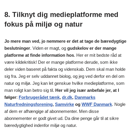
8. Tilknyt dig medieplatforme med
fokus på miljø og natur
Jo mere man ved, jo nemmere er det at tage de bæredygtige
beslutninger
. Viden er magt, og
gudskelov er der mange
platforme at finde information hos
. Her er mit bedste råd at
være kildekritisk! Der er mange platforme derude, som ikke
deler viden baseret på fakta og videnskab. Dem skal man holde
sig fra. Jeg er selv uddannet biolog, og jeg ved derfor en del om
natur og miljø. Jeg kan let genskue hvilke medieplatforme, som
man roligt kan betro sig til.
Her vil jeg især anbefale jer, at I
følger
:
Forbrugerådet tænk
,
dr.dk
,
Danmarks
Naturfredningsforening
,
Samvirke
og
WWF Danmark
. Nogle
af dem er afhængige af abonnementer. Men disse
abonnementer er godt givet ud. Da dine penge går til at sikre
bæredygtighed indenfor miljø og natur.