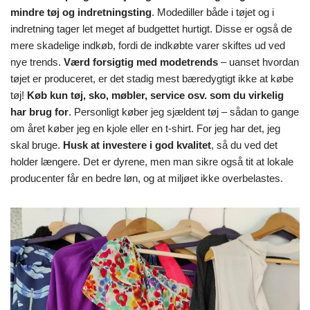
mindre tøj og indretningsting
. Modediller både i tøjet og i
indretning tager let meget af budgettet hurtigt. Disse er også de
mere skadelige indkøb, fordi de indkøbte varer skiftes ud ved
nye trends.
Værd forsigtig med modetrends
– uanset hvordan
tøjet er produceret, er det stadig mest bæredygtigt ikke at købe
tøj!
Køb kun tøj, sko, møbler, service osv. som du virkelig
har brug for
. Personligt køber jeg sjældent tøj – sådan to gange
om året køber jeg en kjole eller en t-shirt. For jeg har det, jeg
skal bruge.
Husk at investere i god kvalitet
, så du ved det
holder længere. Det er dyrene, men man sikre også tit at lokale
producenter får en bedre løn, og at miljøet ikke overbelastes.