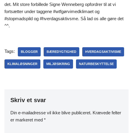
det. Mit store forbillede Signe Wenneberg opfordrer til at vi
fortsætter under taggene #wtfgørvimedklimaet og
#stopmadspild og #hverdagsaktivsme. Så lad os alle gøre det
^^.
Tags:
BLOGGER
BÆREDYGTIGHED
HVERDAGSAKTIVISME
KLIMALØSNINGER
MILJØSIKRING
NATURBESKYTTELSE
Skriv et svar
Din e-mailadresse vil ikke blive publiceret.
Krævede felter
er markeret med
*