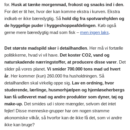
for.
Husk at tænke morgenmad, frokost og snacks ind i den
.
For det er tit her, hvor der kan komme ekstra i kurven. Ekstra
indkøb er ikke bæredygtig. Så
hold dig fra spotvarehylden og
de hyggelige puder i hyggeshoppeafdelingen
. Køb også
gerne mere bæredygtig mad som fisk –
men ingen laks
.
Det største madspild sker i detailhandlen
. Her må vi fortælle
politikkerne, hvad vi vil have.
Det koster CO2, vand og
naturskadende nærringstoffer, at producere disse varer
. Det
slider på vores planet.
Vi smider 700.000 tons mad ud hvert
år
. Her kommer (kun) 260.000 fra husholdningen. Så
detailhandlen skal virkelig oppe sig.
Lav en ordning, hvor
studerende, lærlinge, husmorhjælpen og hjemløseherbergs
kan få udleveret mad og andre produkter som dyner, tøj og
make-up
. Det smides ud i store mængder, selvom det intet
fejler! Disse menneske-grupper har om nogen stramme
økonomiske vilkår, så hvorfor kan de ikke få det, som vi andre
ikke kan bruge?