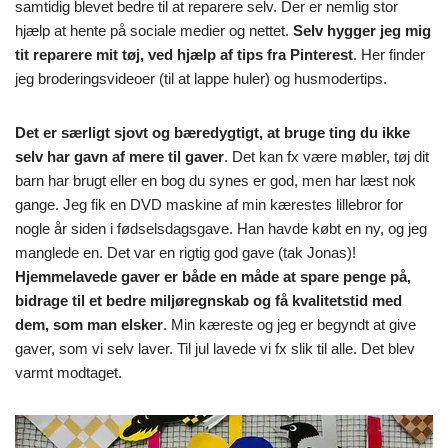
samtidig blevet bedre til at reparere selv. Der er nemlig stor
hjælp at hente på sociale medier og nettet.
Selv hygger jeg mig
tit reparere mit tøj, ved hjælp af tips fra Pinterest
. Her finder
jeg broderingsvideoer (til at lappe huler) og husmodertips.
Det er særligt sjovt og bæredygtigt, at bruge ting du ikke
selv har gavn af mere til gaver
. Det kan fx være møbler, tøj dit
barn har brugt eller en bog du synes er god, men har læst nok
gange. Jeg fik en DVD maskine af min kærestes lillebror for
nogle år siden i fødselsdagsgave. Han havde købt en ny, og jeg
manglede en. Det var en rigtig god gave (tak Jonas)!
Hjemmelavede gaver er både en måde at spare penge på,
bidrage til et bedre miljøregnskab og få kvalitetstid med
dem, som man elsker
. Min kæreste og jeg er begyndt at give
gaver, som vi selv laver. Til jul lavede vi fx slik til alle. Det blev
varmt modtaget.