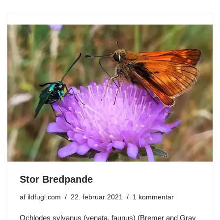
Stor Bredpande
af
ildfugl.com
22. februar 2021
1 kommentar
Ochlodes sylvanus (venata, faunus) (Bremer and Gray