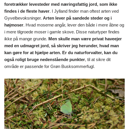
foretrækker levesteder med næringsfattig jord, som ikke
findes i de fleste haver
. I Jylland finder man oftest arten ved
Gyvelbevoksninger.
Arten lever på sandede steder og i
højmoser
. Hvad moserne angår, lever den både i mere åbne og
i mere tilgroede moser i gamle skove. Disse naturtyper findes
ikke på mange grunde.
Men skulle man være privat haveejer
med en udmagret jord, så skriver jeg herunder, hvad man
kan gøre for at hjælpe arten. Er du naturforvalter, kan du
også roligt bruge nedenstående punkter
, til at sikre dit
område er passende for Grøn Busksommerfugl.