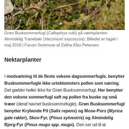
Grøn Busksommerfugl (
Callophrys rubi
) på værtsplanten
Almindelig Tranebær (
Vaccinium oxycoccos
). Billedet er taget i
maj 2018 i Farum Sortmose af Zelina Elex Petersen.
Nektarplanter
I
modsætning til de fleste voksne dagsommerfugle, benytter
Busksommerfugle ikke urteblomsters pollen som næring
.
Det gælder heller ikke for Grøn Busksommerfugl.
Her benytter
den voksne sommerfugl saft og pollen fra buske og små
træer
(deraf navnet busksommefugle).
Grøn Busksommerfugl
benytter Krybende Pil (
Salix repens
) og Mose-Pors (
Myrica
gale
rakler), Skov-Fyr, (
Pinus sylvestris
) og Almindelig
Bjerg-Fyr
(
Pinus mugo spp. mugo
)
.
Den ser ud til at