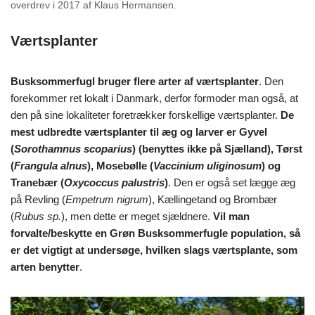
overdrev i 2017 af Klaus Hermansen.
Værtsplanter
Busksommerfugl bruger flere arter af værtsplanter
. Den
forekommer ret lokalt i Danmark, derfor formoder man også, at
den på sine lokaliteter foretrækker forskellige værtsplanter.
De
mest udbredte værtsplanter til æg og larver er Gyvel
(
Sorothamnus scoparius
) (benyttes ikke på Sjælland), Tørst
(
Frangula alnus
), Mosebølle (
Vaccinium uliginosum
) og
Tranebær (
Oxycoccus palustris
)
. Den er også set lægge æg
på Revling (
Empetrum nigrum
), Kællingetand og Brombær
(
Rubus sp.
), men dette er meget sjældnere.
Vil man
forvalte/beskytte en Grøn Busksommerfugle population, så
er det vigtigt at undersøge, hvilken slags værtsplante, som
arten benytter
.