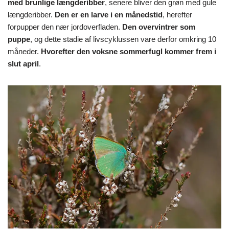
med brunlige længderibber
, senere bliver den grøn med gule
længderibber.
Den er en larve i en månedstid
, herefter
forpupper den nær jordoverfladen.
Den overvintrer som
puppe
, og dette stadie af livscyklussen vare derfor omkring 10
måneder.
Hvorefter den voksne sommerfugl kommer frem i
slut april
.