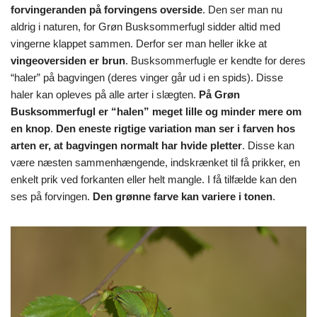
forvingeranden på forvingens overside
. Den ser man nu
aldrig i naturen, for Grøn Busksommerfugl sidder altid med
vingerne klappet sammen. Derfor ser man heller ikke at
vingeoversiden er brun
. Busksommerfugle er kendte for deres
“haler” på bagvingen (deres vinger går ud i en spids). Disse
haler kan opleves på alle arter i slægten.
På Grøn
Busksommerfugl er “halen” meget lille og minder mere om
en knop
.
Den eneste rigtige variation man ser i farven hos
arten er, at bagvingen normalt har hvide pletter
. Disse kan
være næsten sammenhængende, indskrænket til få prikker, en
enkelt prik ved forkanten eller helt mangle. I få tilfælde kan den
ses på forvingen.
Den grønne farve kan variere i tonen
.