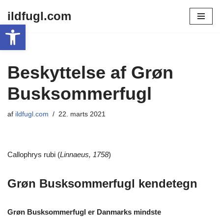
ildfugl.com
Open toolbar
Spring
til
indhold
Beskyttelse af Grøn
Busksommerfugl
af
ildfugl.com
22. marts 2021
Callophrys rubi (
Linnaeus, 1758
)
Grøn Busksommerfugl kendetegn
Grøn Busksommerfugl er Danmarks mindste