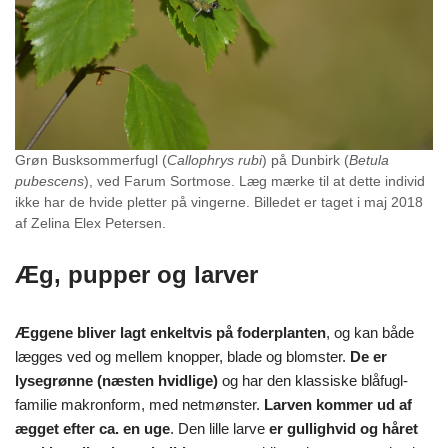
Grøn Busksommerfugl (
Callophrys rubi
) på Dunbirk (
Betula
pubescens
), ved Farum Sortmose. Læg mærke til at dette individ
ikke har de hvide pletter på vingerne. Billedet er taget i maj 2018
af Zelina Elex Petersen.
Æg, pupper og larver
Æggene bliver lagt enkeltvis på foderplanten
, og kan både
lægges ved og mellem knopper, blade og blomster.
De er
lysegrønne (næsten hvidlige)
og har den klassiske blåfugl-
familie makronform, med netmønster.
Larven kommer ud af
ægget efter ca. en uge
. Den lille larve
er gullighvid og håret