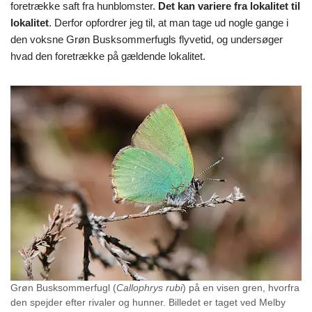
foretrække saft fra hunblomster.
Det kan variere fra lokalitet til
lokalitet
. Derfor opfordrer jeg til, at man tage ud nogle gange i
den voksne Grøn Busksommerfugls flyvetid, og undersøger
hvad den foretrække på gældende lokalitet.
Grøn Busksommerfugl (
Callophrys rubi
) på en visen gren, hvorfra
den spejder efter rivaler og hunner. Billedet er taget ved Melby