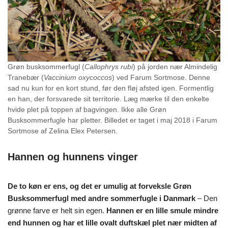
Grøn busksommerfugl (
Callophrys rubi
) på jorden nær Almindelig
Tranebær (
Vaccinium oxycoccos
) ved Farum Sortmose. Denne
sad nu kun for en kort stund, før den fløj afsted igen. Formentlig
en han, der forsvarede sit territorie. Læg mærke til den enkelte
hvide plet på toppen af bagvingen. Ikke alle Grøn
Busksommerfugle har pletter. Billedet er taget i maj 2018 i Farum
Sortmose af Zelina Elex Petersen.
Hannen og hunnens vinger
De to køn er ens, og det er umulig at forveksle Grøn
Busksommerfugl med andre sommerfugle i Danmark
– Den
grønne farve er helt sin egen.
Hannen er en lille smule mindre
end hunnen og har et lille ovalt duftskæl plet nær midten af