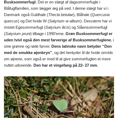
Busksommerfugl
. Det er en slægt af dagsommerfugle i
Blåfuglfamilien, som lægger æg på ved. I denne slægt har vi i
Danmark også Guldhale (
Thecla betulae
), Blåhale (
Quercusia
quercus
) og Det hvide W (
Satyrium w-album
). Desværre har vi
mistet Egesommerfugl (
Satyrium ilicis
) og Slåensommerfugl
(
Satyrium pruni
) tilbage i 1990’erne.
Grøn Busksommerfugl er
uden tvivl også den mest farverige af Busksommerfuglene
, i
sine grønne og røde farver.
Dens latinske navn betyder “Den
med de smukke øjenbryn”
, og det hentyder til de hvide omrids
om øjnene, som også er med til at give sommerfuglen et mere
nuttet udseende.
Den har et vingefang på 22- 27 mm.