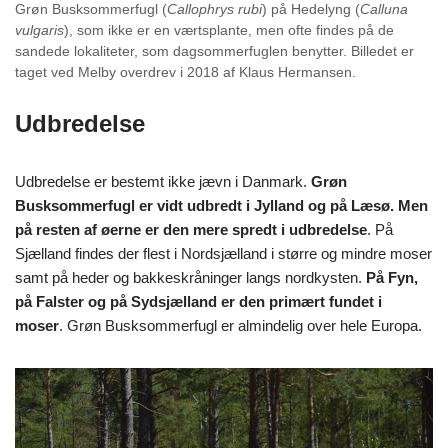
Grøn Busksommerfugl (
Callophrys rubi
) på Hedelyng (
Calluna
vulgaris
), som ikke er en værtsplante, men ofte findes på de
sandede lokaliteter, som dagsommerfuglen benytter. Billedet er
taget ved Melby overdrev i 2018 af Klaus Hermansen.
Udbredelse
Udbredelse er bestemt ikke jævn i Danmark.
Grøn
Busksommerfugl er vidt udbredt i Jylland og på Læsø. Men
på resten af øerne er den mere spredt i udbredelse
. På
Sjælland findes der flest i Nordsjælland i større og mindre moser
samt på heder og bakkeskråninger langs nordkysten.
På Fyn,
på Falster og på Sydsjælland er den primært fundet i
moser
. Grøn Busksommerfugl er almindelig over hele Europa.