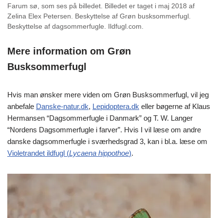
Farum sø, som ses på billedet. Billedet er taget i maj 2018 af
Zelina Elex Petersen. Beskyttelse af Grøn busksommerfugl.
Beskyttelse af dagsommerfugle. Ildfugl.com.
Mere information om Grøn
Busksommerfugl
Hvis man ønsker mere viden om Grøn Busksommerfugl, vil jeg
anbefale
Danske-natur.dk
,
Lepidoptera.dk
eller bøgerne af Klaus
Hermansen “Dagsommerfugle i Danmark” og T. W. Langer
“Nordens Dagsommerfugle i farver”. Hvis I vil læse om andre
danske dagsommerfugle i sværhedsgrad 3, kan i bl.a. læse om
Violetrandet ildfugl (
Lycaena hippothoe
)
.