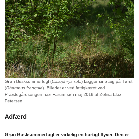
Grøn Busksommerfugl (
Callophrys rubi
) lægger sine æg på Tørst
(
Rhamnus frangula
). Billedet er ved fattigkæret ved
Præstegårdsengen nær Farum sø i maj 2018 af Zelina Elex
Petersen.
Adfærd
Grøn Busksommerfugl er virkelig en hurtigt flyver. Den er