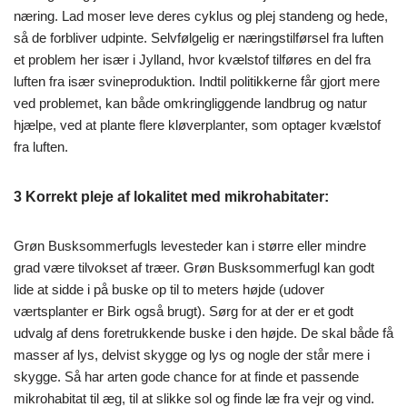
næring. Lad moser leve deres cyklus og plej standeng og hede,
så de forbliver udpinte. Selvfølgelig er næringstilførsel fra luften
et problem her især i Jylland, hvor kvælstof tilføres en del fra
luften fra især svineproduktion. Indtil politikkerne får gjort mere
ved problemet, kan både omkringliggende landbrug og natur
hjælpe, ved at plante flere kløverplanter, som optager kvælstof
fra luften.
3
Korrekt pleje af lokalitet
med mikrohabitater
:
Grøn Busksommerfugls levesteder kan i større eller mindre
grad være tilvokset af træer. Grøn Busksommerfugl kan godt
lide at sidde i på buske op til to meters højde (udover
værtsplanter er Birk også brugt). Sørg for at der er et godt
udvalg af dens foretrukkende buske i den højde. De skal både få
masser af lys, delvist skygge og lys og nogle der står mere i
skygge. Så har arten gode chance for at finde et passende
mikrohabitat til æg, til at slikke sol og finde læ fra vejr og vind.