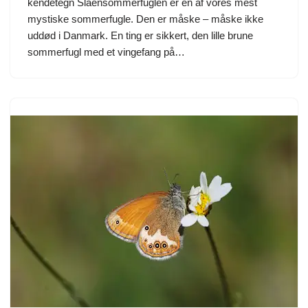
kendetegn Slåensommerfuglen er en af vores mest
mystiske sommerfugle. Den er måske – måske ikke
uddød i Danmark. En ting er sikkert, den lille brune
sommerfugl med et vingefang på…